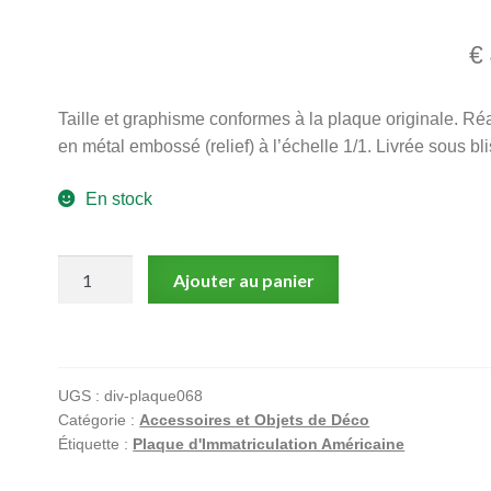
€
Taille et graphisme conformes à la plaque originale. Ré
en métal embossé (relief) à l’échelle 1/1. Livrée sous bli
En stock
quantité
Ajouter au panier
de
Plaque
d'immatriculation,
américaine
UGS :
div-plaque068
NORTH
Catégorie :
Accessoires et Objets de Déco
DAKOTA
Étiquette :
Plaque d'Immatriculation Américaine
Spirit
Lake