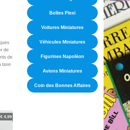
Boîtes Plexi
Voitures Miniatures
Véhicules Miniatures
aques
er de
Figurines Napoléon
ants de
a taxe
Avions Miniatures
Coin des Bonnes Affaires
€
4,99