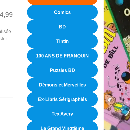
Comics
4,99
BD
alisée
ster.
Tintin
100 ANS DE FRANQUIN
Puzzles BD
Démons et Merveilles
Ex-Libris Sérigraphiés
Tex Avery
Le Grand Vingtième