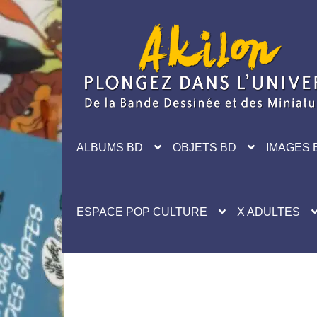
Aller
Aller
à
au
la
contenu
navigation
ALBUMS BD
OBJETS BD
IMAGES 
ESPACE POP CULTURE
X ADULTES