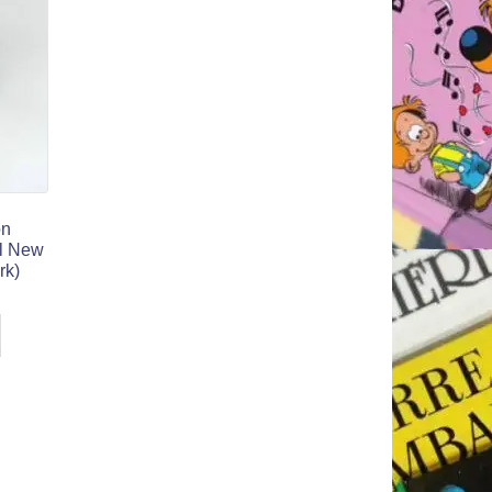
on
al New
rk)