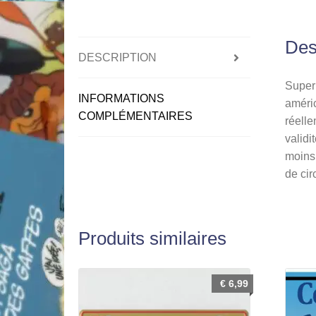
Des
DESCRIPTION
Superb
INFORMATIONS
améric
COMPLÉMENTAIRES
réelle
validi
moins 
de cir
Produits similaires
€
6,99