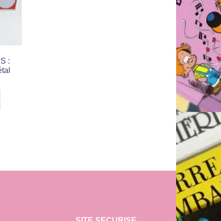
S :
étal
SITE SECURISE