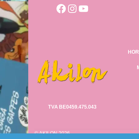
Facebook
Instagram
YouTube
HOR
TVA BE0459.475.043
© AKILON 2026