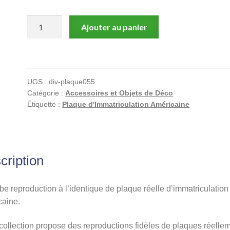
quantité
Ajouter au panier
de
Plaque
d'immatriculation
américaine,
UGS :
div-plaque055
Virgin
Catégorie :
Accessoires et Objets de Déco
islands
Étiquette :
Plaque d'Immatriculation Américaine
cription
e reproduction à l’identique de plaque réelle d’immatriculation
caine.
collection propose des reproductions fidèles de plaques réelle