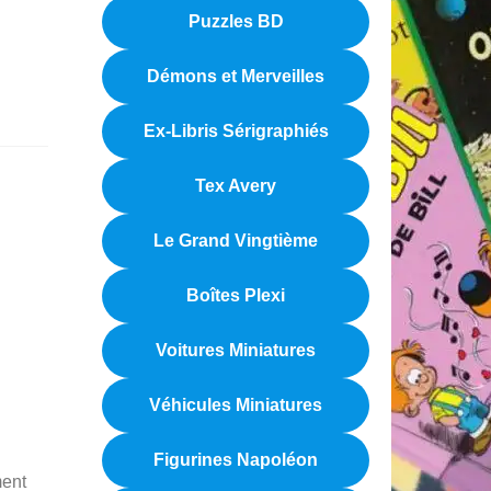
Puzzles BD
Démons et Merveilles
Ex-Libris Sérigraphiés
Tex Avery
Le Grand Vingtième
Boîtes Plexi
Voitures Miniatures
Véhicules Miniatures
Figurines Napoléon
ment