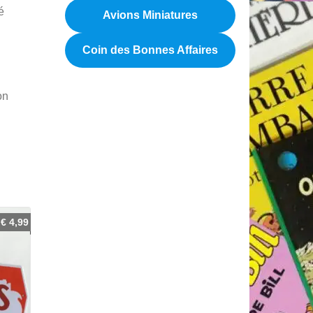
é
Avions Miniatures
Coin des Bonnes Affaires
on
€
4,99