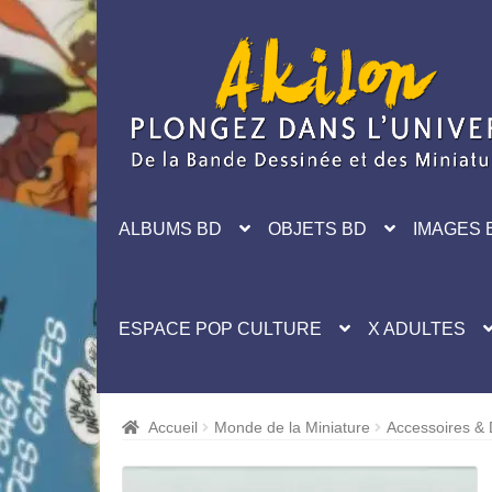
Aller
Aller
à
au
la
contenu
navigation
ALBUMS BD
OBJETS BD
IMAGES 
ESPACE POP CULTURE
X ADULTES
Accueil
Monde de la Miniature
Accessoires &