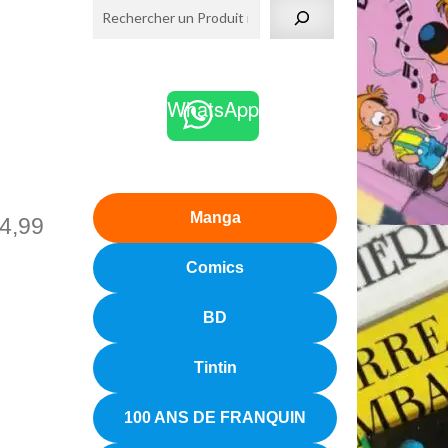
WhatsApp
Manga
4,99
Comics
BD
Tintin
100 ANS DE FRANQUIN