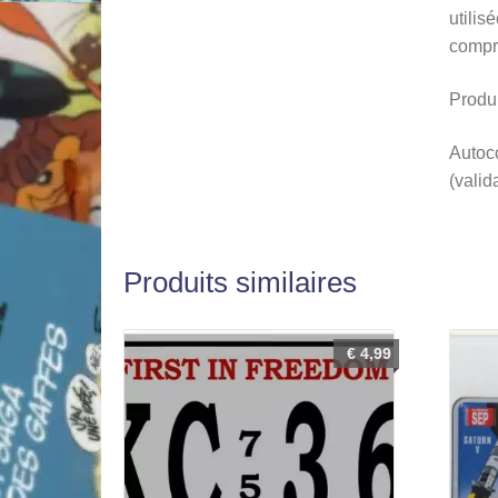
utilis
compr
Produi
Autoco
(valid
Produits similaires
€
4,99