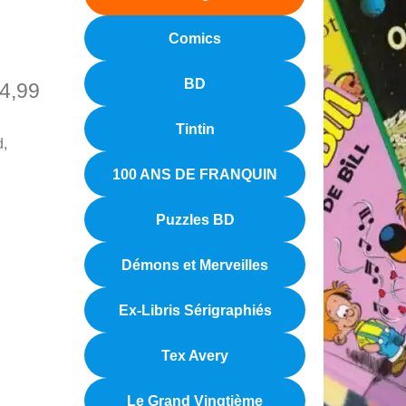
Comics
BD
4,99
Tintin
d,
100 ANS DE FRANQUIN
Puzzles BD
Démons et Merveilles
Ex-Libris Sérigraphiés
Tex Avery
Le Grand Vingtième