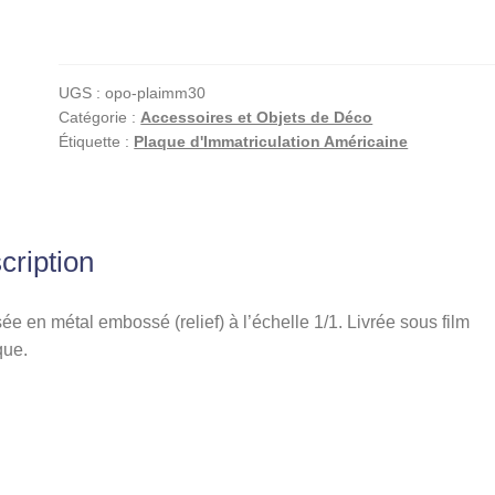
Plaque
d'immatriculation
américaine,
UGS :
opo-plaimm30
West
Catégorie :
Accessoires et Objets de Déco
Virginia
Étiquette :
Plaque d'Immatriculation Américaine
(Wild,
Wonderful),
www.callwva.com
cription
ée en métal embossé (relief) à l’échelle 1/1. Livrée sous film
que.