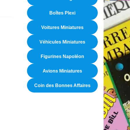
Boîtes Plexi
Voitures Miniatures
Véhicules Miniatures
Figurines Napoléon
Avions Miniatures
Coin des Bonnes Affaires