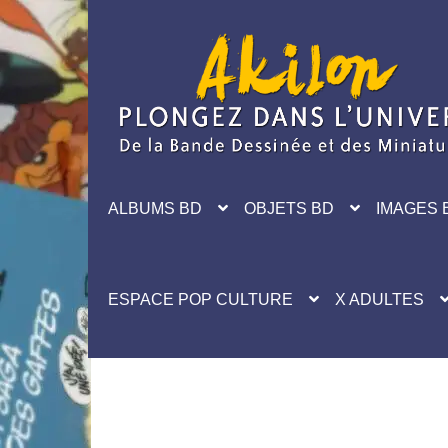
Aller
Aller
à
au
la
contenu
navigation
ALBUMS BD
OBJETS BD
IMAGES 
ESPACE POP CULTURE
X ADULTES