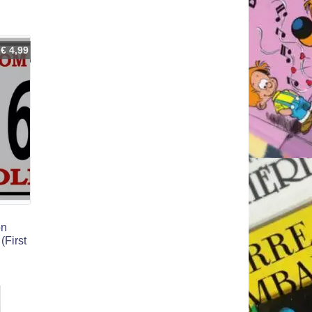
€
4,99
on
(First