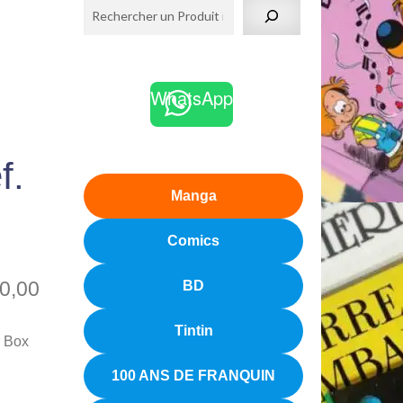
WhatsApp
f.
Manga
Comics
0,00
BD
Tintin
r Box
100 ANS DE FRANQUIN