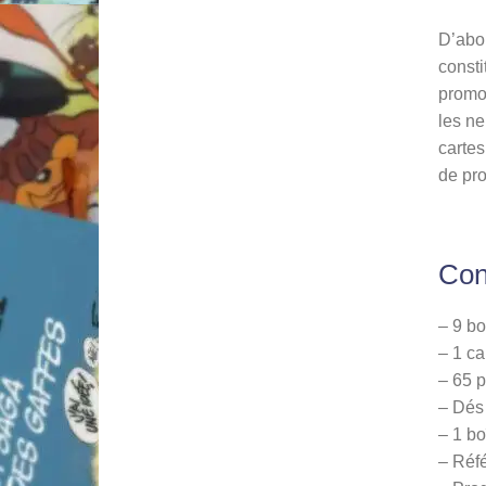
D’abo
consti
promo 
les ne
cartes
de pro
Con
– 9 bo
– 1 ca
– 65 p
– Dés 
– 1 bo
– Réfé