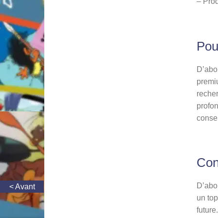
– Prod
Pour
D’abor
premiu
recher
profon
conser
Con
D’abor
un top
future