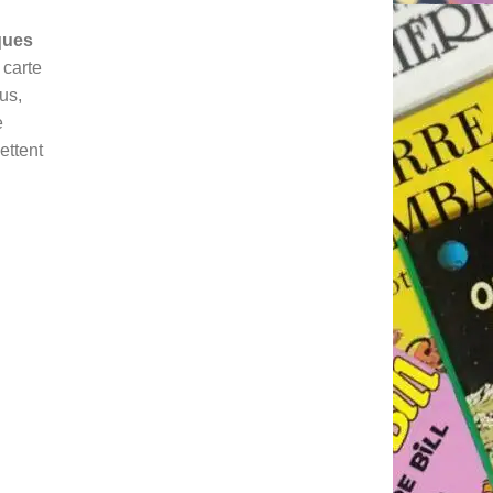
ques
 carte
us,
e
ettent