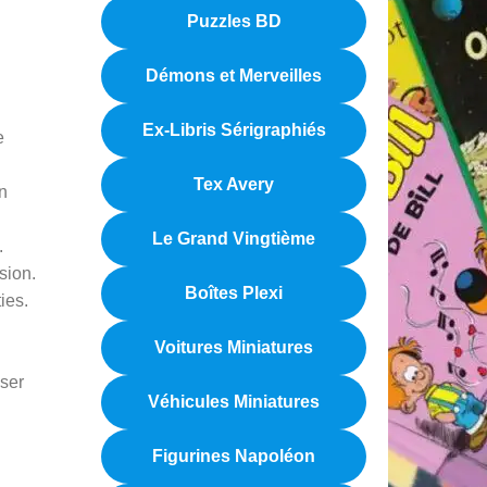
Puzzles BD
Démons et Merveilles
Ex-Libris Sérigraphiés
e
Tex Avery
n
Le Grand Vingtième
.
sion.
Boîtes Plexi
ies.
Voitures Miniatures
ser
Véhicules Miniatures
Figurines Napoléon