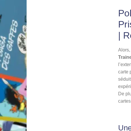
Po
Pri
| 
Alors,
Train
l’exte
carte 
séduit
expéri
De plu
cartes
Une