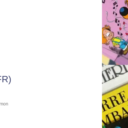
FR)
émon