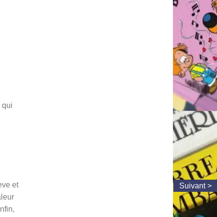
 qui
eve et
aleur
nfin,