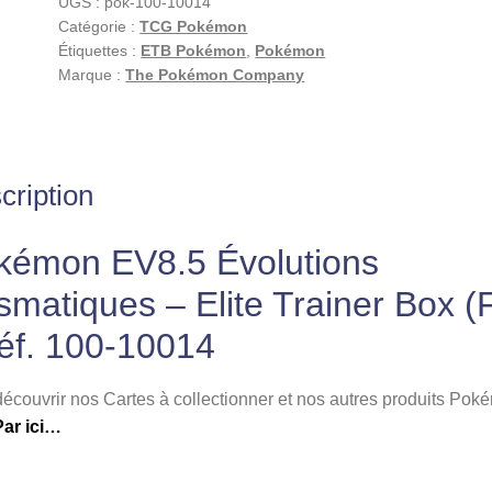
UGS :
pok-100-10014
Prismatiques
Catégorie :
TCG Pokémon
–
Étiquettes :
ETB Pokémon
,
Pokémon
Elite
Marque :
The Pokémon Company
Trainer
Box
(FR)
|
cription
Réf.
100-
kémon EV8.5 Évolutions
10014
smatiques – Elite Trainer Box (
Réf. 100-10014
écouvrir nos Cartes à collectionner et nos autres produits Pok
Par ici…