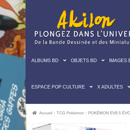
Aller
Aller
à
au
la
contenu
navigation
ALBUMS BD
OBJETS BD
IMAGES 
ESPACE POP CULTURE
X ADULTES
Accueil
TCG Pokémon
POKÉMON EV8.5 ÉVOL