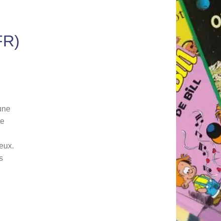
FR)
une
le
eux.
s