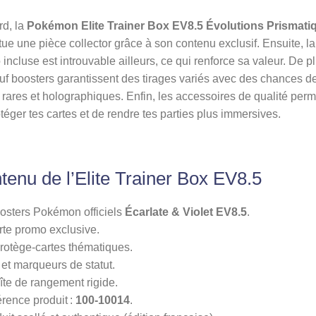
rd, la
Pokémon Elite Trainer Box EV8.5 Évolutions Prismati
tue une pièce collector grâce à son contenu exclusif. Ensuite, la
incluse est introuvable ailleurs, ce qui renforce sa valeur. De pl
uf boosters garantissent des tirages variés avec des chances d
 rares et holographiques. Enfin, les accessoires de qualité perm
téger tes cartes et de rendre tes parties plus immersives.
tenu de l’Elite Trainer Box EV8.5
osters Pokémon officiels
Écarlate & Violet EV8.5
.
rte promo exclusive.
rotège-cartes thématiques.
et marqueurs de statut.
îte de rangement rigide.
rence produit :
100-10014
.