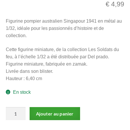
€
4,99
menu
Ouvrir
enfant
le
Notre magasin
Figurine pompier australien Singapour 1941 en métal au
menu
1/32, idéale pour les passionnés d’histoire et de
enfant
collection.
Cette figurine miniature, de la collection Les Soldats du
feu, à l’échelle 1/32 a été distribuée par Del prado.
Figurine miniature, fabriquée en zamak.
Livrée dans son blister.
Hauteur : 6,40 cm
En stock
quantité
Ajouter au panier
de
Pompier