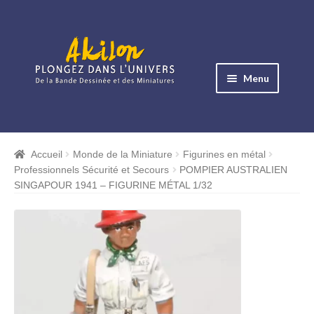
Aller
Aller
à
au
Menu
la
contenu
navigation
Ouvrir
le
Albums BD
menu
Accueil
Monde de la Miniature
Figurines en métal
Ouvrir
enfant
Professionnels Sécurité et Secours
POMPIER AUSTRALIEN
le
Objets BD
SINGAPOUR 1941 – FIGURINE MÉTAL 1/32
menu
Ouvrir
enfant
le
Images BD
menu
Ouvrir
enfant
le
Miniatures
menu
Ouvrir
enfant