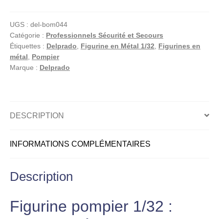
australien
Singapour
UGS :
del-bom044
1941
Catégorie :
Professionnels Sécurité et Secours
–
Étiquettes :
Delprado
,
Figurine en Métal 1/32
,
Figurines en
Figurine
métal
,
Pompier
métal
Marque :
Delprado
1/32
DESCRIPTION
INFORMATIONS COMPLÉMENTAIRES
Description
Figurine pompier 1/32 :