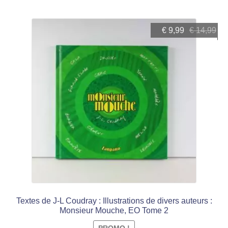
Le
Le
€
9,99
€
14,99
prix
prix
initial
actuel
était :
est :
€ 14,99.
€ 9,99.
Textes de J-L Coudray : Illustrations de divers auteurs :
Monsieur Mouche, EO Tome 2
PROMO !