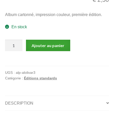
menu
Ouvrir
enfant
Album cartonné, impression couleur, première édition.
le
Notre magasin
menu
En stock
enfant
quantité
Ajouter au panier
de
Raid
sur
Kokonino
UGS :
alp-alolivar3
World
Catégorie :
Éditions standards
DESCRIPTION