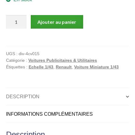
quantité
Ajouter au panier
de
Renault
4CV,
Berline
UGS :
div-4cv015
Commerciale
Catégorie :
Voitures Publicitaires & Utilitaires
"Mazda
Étiquettes :
Echelle 1/43
,
Renault
,
Voiture Miniature 1/43
Eclairage"
Agence
de
Lille
DESCRIPTION
R
2071,
INFORMATIONS COMPLÉMENTAIRES
1951,
Voiture
miniature
Description