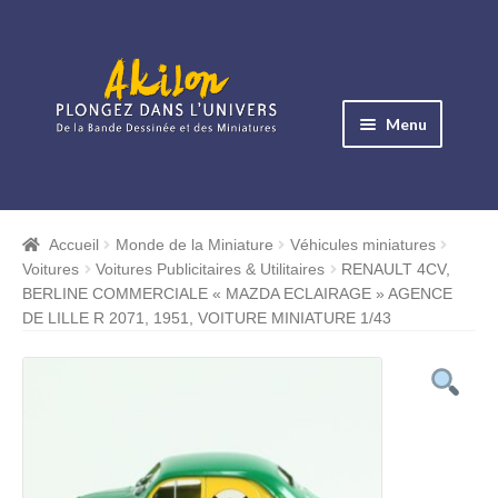
Aller
Aller
à
au
Menu
la
contenu
navigation
Ouvrir
le
Albums BD
menu
Accueil
Monde de la Miniature
Véhicules miniatures
Ouvrir
enfant
Voitures
Voitures Publicitaires & Utilitaires
RENAULT 4CV,
le
Objets BD
BERLINE COMMERCIALE « MAZDA ECLAIRAGE » AGENCE
menu
DE LILLE R 2071, 1951, VOITURE MINIATURE 1/43
Ouvrir
enfant
le
Images BD
menu
Ouvrir
enfant
le
Miniatures
menu
Ouvrir
enfant