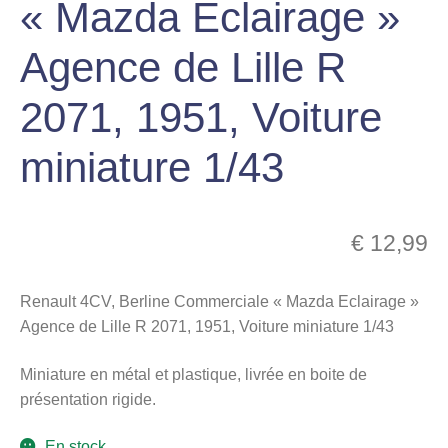
« Mazda Eclairage »
menu
Ouvrir
enfant
Agence de Lille R
le
Notre magasin
menu
2071, 1951, Voiture
enfant
miniature 1/43
€
12,99
Renault 4CV, Berline Commerciale « Mazda Eclairage »
Agence de Lille R 2071, 1951, Voiture miniature 1/43
Miniature en métal et plastique, livrée en boite de
présentation rigide.
En stock