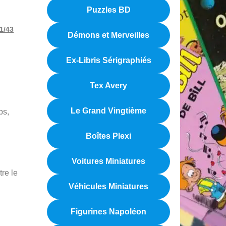
Puzzles BD
 1/43
Démons et Merveilles
Ex-Libris Sérigraphiés
Tex Avery
Le Grand Vingtième
ps,
Boîtes Plexi
Voitures Miniatures
tre le
Véhicules Miniatures
Figurines Napoléon