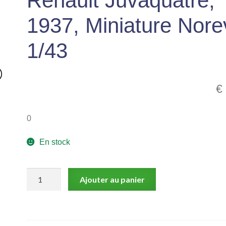
Renault Juvaquatre,
1937, Miniature Nore
1/43
€
0
En stock
quantité
Ajouter au panier
de
Renault
Juvaquatre,
1937,