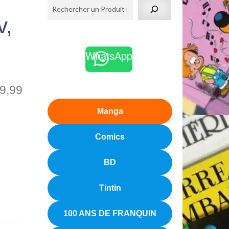
v,
WhatsApp
9,99
Manga
Comics
BD
Tintin
100 ANS DE FRANQUIN