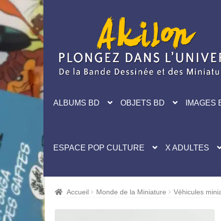
Aller
Aller
à
au
la
contenu
navigation
ALBUMS BD
OBJETS BD
IMAGES 
ESPACE POP CULTURE
X ADULTES
Accueil
Monde de la Miniature
Véhicules mini