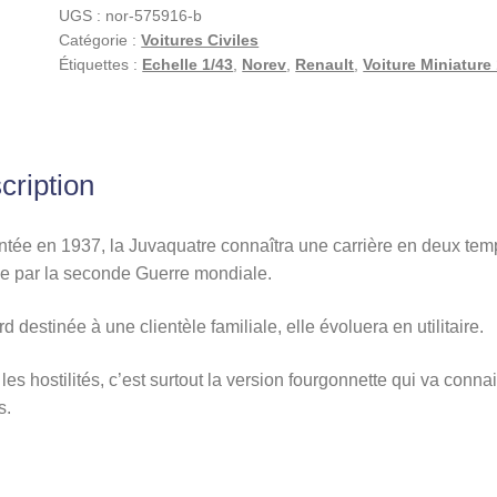
UGS :
nor-575916-b
Miniature
Catégorie :
Voitures Civiles
Norev,
Étiquettes :
Echelle 1/43
,
Norev
,
Renault
,
Voiture Miniature
1/43
cription
tée en 1937, la Juvaquatre connaîtra une carrière en deux tem
e par la seconde Guerre mondiale.
d destinée à une clientèle familiale, elle évoluera en utilitaire.
les hostilités, c’est surtout la version fourgonnette qui va connai
s.