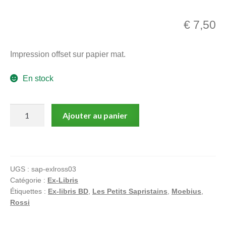
menu
Ouvrir
enfant
€
7,50
le
Notre magasin
menu
Impression offset sur papier mat.
enfant
En stock
quantité
Ajouter au panier
de
Rossi
:
Ex-
UGS :
sap-exlross03
libris
Catégorie :
Ex-Libris
offset
Étiquettes :
Ex-libris BD
,
Les Petits Sapristains
,
Moebius
,
signé
Rossi
:
Hommage