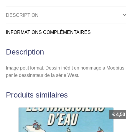
à
Moebius
DESCRIPTION
INFORMATIONS COMPLÉMENTAIRES
Description
Image petit format. Dessin inédit en hommage à Moebius
par le dessinateur de la série West.
Produits similaires
€
4,50