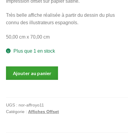
Impression offset sur papier satiné.
menu
Ouvrir
enfant
Très belle affiche réalisée à partir du dessin du plus
le
Notre magasin
connu des illustrateurs espagnols.
menu
enfant
50,00 cm x 70,00 cm
Plus que 1 en stock
quantité
Ajouter au panier
de
Royo,
Affiche
offset,
UGS :
nor-affroyo11
Negra
Catégorie :
Affiches Offset
campanilla