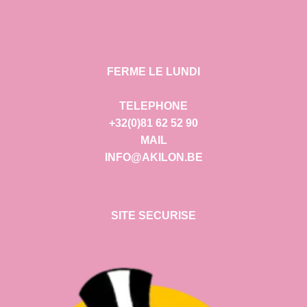
FERME LE LUNDI
TELEPHONE
+32(0)81 62 52 90
MAIL
INFO@AKILON.BE
SITE SECURISE