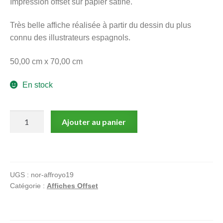
Impression offset sur papier satiné.
menu
Ouvrir
enfant
Très belle affiche réalisée à partir du dessin du plus
le
Notre magasin
connu des illustrateurs espagnols.
menu
enfant
50,00 cm x 70,00 cm
En stock
quantité
Ajouter au panier
de
Royo,
Affiche
offset,
UGS :
nor-affroyo19
The
Catégorie :
Affiches Offset
Orc
Cementery