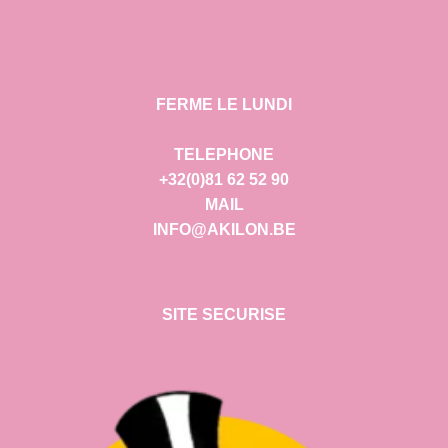
FERME LE LUNDI
TELEPHONE
+32(0)81 62 52 90
MAIL
INFO@AKILON.BE
SITE SECURISE