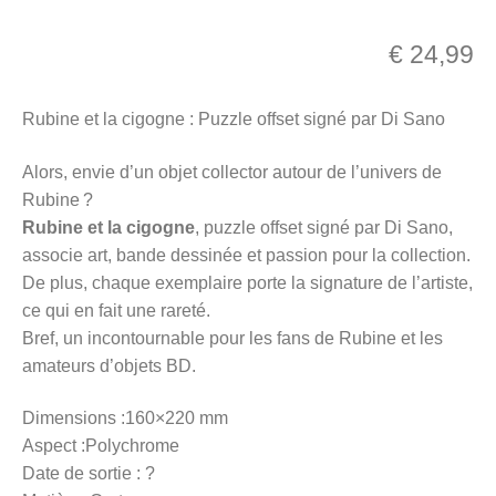
menu
Ouvrir
enfant
€
24,99
le
Notre magasin
menu
Rubine et la cigogne : Puzzle offset signé par Di Sano
enfant
Alors, envie d’un objet collector autour de l’univers de
Rubine ?
Rubine et la cigogne
, puzzle offset signé par Di Sano,
associe art, bande dessinée et passion pour la collection.
De plus, chaque exemplaire porte la signature de l’artiste,
ce qui en fait une rareté.
Bref, un incontournable pour les fans de Rubine et les
amateurs d’objets BD.
Dimensions :160×220 mm
Aspect :Polychrome
Date de sortie : ?