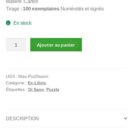
Matière :Carton
Tirage :
100 exemplaires
Numérotés et signés
En stock
quantité
Ajouter au panier
de
Rubine
et
la
UGS :
Mau-PuzDisano
cigogne
Catégorie :
Ex-Libris
:
Étiquettes :
Di Sano
,
Puzzle
Puzzle
offset
signé
par
DESCRIPTION
Di
Sano