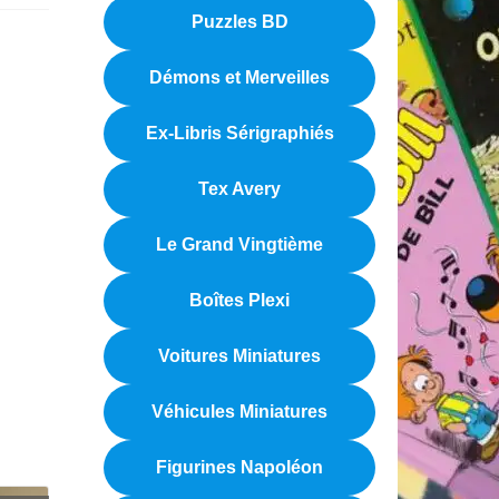
Puzzles BD
Démons et Merveilles
Ex-Libris Sérigraphiés
Tex Avery
Le Grand Vingtième
Boîtes Plexi
Voitures Miniatures
Véhicules Miniatures
Figurines Napoléon