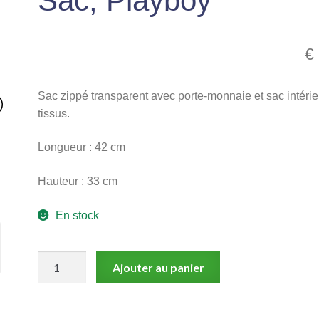
Sac, Playboy
€
Sac zippé transparent avec porte-monnaie et sac intérie
tissus.
Longueur : 42 cm
Hauteur : 33 cm
En stock
quantité
Ajouter au panier
de
Sac,
Playboy