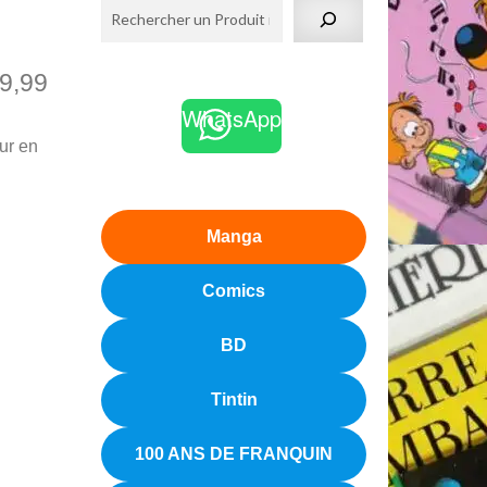
9,99
WhatsApp
ur en
Manga
Comics
BD
Tintin
100 ANS DE FRANQUIN