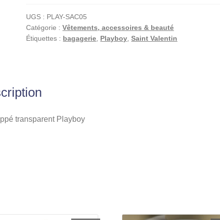
UGS :
PLAY-SAC05
Catégorie :
Vêtements, accessoires & beauté
Étiquettes :
bagagerie
,
Playboy
,
Saint Valentin
cription
ippé transparent Playboy