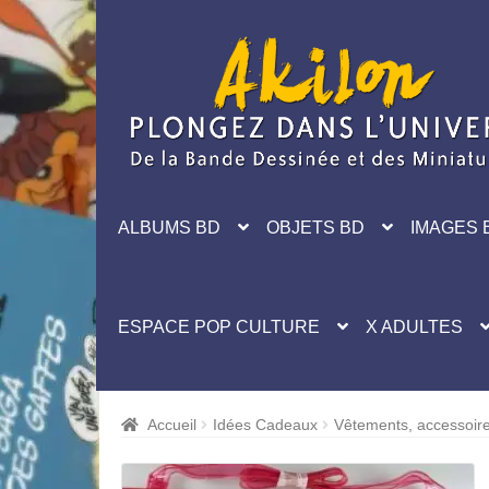
Aller
Aller
à
au
la
contenu
navigation
ALBUMS BD
OBJETS BD
IMAGES 
ESPACE POP CULTURE
X ADULTES
Accueil
Idées Cadeaux
Vêtements, accessoir