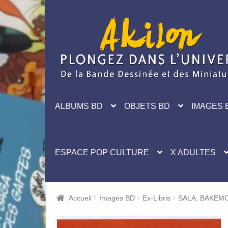
Aller
Aller
à
au
la
contenu
navigation
ALBUMS BD
OBJETS BD
IMAGES 
ESPACE POP CULTURE
X ADULTES
Accueil
Images BD
Ex-Libris
SALA, BAKEMO