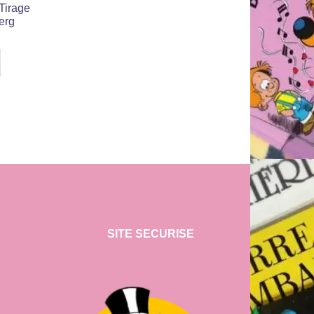
 Tirage
erg
SITE SECURISE