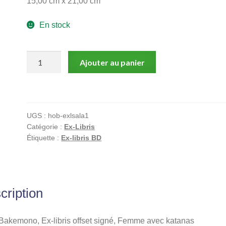
15,00 cm x 21,00 cm
En stock
quantité
Ajouter au panier
de
Sala,
Bakemono,
Ex-
UGS :
hob-exlsala1
libris
Catégorie :
Ex-Libris
offset
Étiquette :
Ex-libris BD
signé,
Femme
avec
katanas
cription
 Bakemono, Ex-libris offset signé, Femme avec katanas