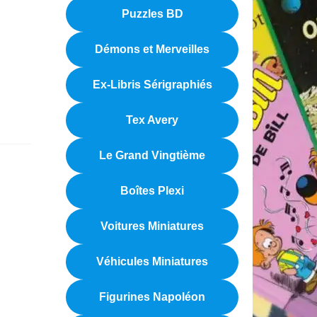
Puzzles BD
Démons et Merveilles
Ex-Libris Sérigraphiés
Tex Avery
Le Grand Vingtième
Boîtes Plexi
Voitures Miniatures
Véhicules Miniatures
Figurines Napoléon