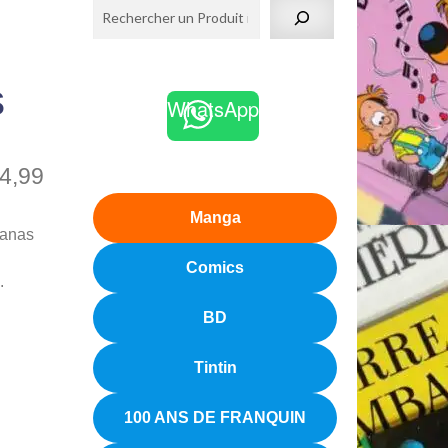
s
WhatsApp
4,99
Manga
tanas
Comics
.
BD
Tintin
100 ANS DE FRANQUIN