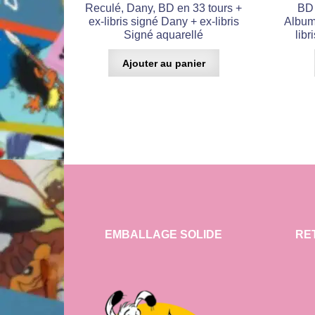
Reculé, Dany, BD en 33 tours +
BD 
ex-libris signé Dany + ex-libris
Album 
Signé aquarellé
libr
Ajouter au panier
EMBALLAGE SOLIDE
RE