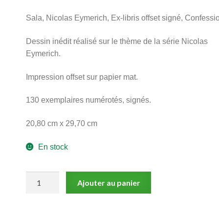
Sala, Nicolas Eymerich, Ex-libris offset signé, Confessi
Dessin inédit réalisé sur le thème de la série Nicolas
Eymerich.
Impression offset sur papier mat.
130 exemplaires numérotés, signés.
20,80 cm x 29,70 cm
En stock
quantité
Ajouter au panier
de
Sala,
Nicolas