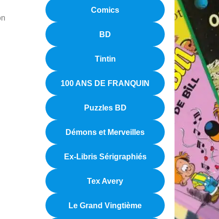
Comics
on
BD
Tintin
100 ANS DE FRANQUIN
Puzzles BD
Démons et Merveilles
Ex-Libris Sérigraphiés
Tex Avery
Le Grand Vingtième