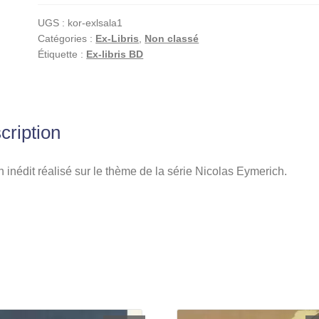
Eymerich,
UGS :
kor-exlsala1
Ex-
Catégories :
Ex-Libris
,
Non classé
libris
Étiquette :
Ex-libris BD
offset
signé,
Confession
cription
 inédit réalisé sur le thème de la série Nicolas Eymerich.