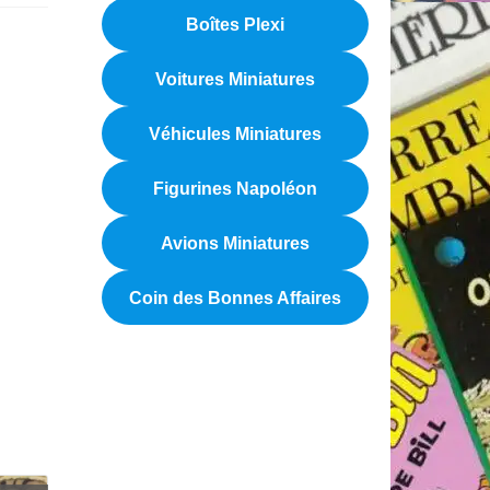
Boîtes Plexi
Voitures Miniatures
Véhicules Miniatures
Figurines Napoléon
Avions Miniatures
Coin des Bonnes Affaires