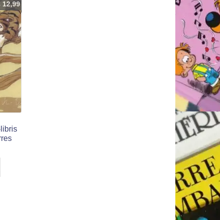
€
12,99
libris
rres