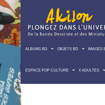
Aller
Aller
à
au
la
contenu
navigation
ALBUMS BD
OBJETS BD
IMAGES 
ESPACE POP CULTURE
X ADULTES