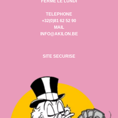
FERME LE LUNDI
TELEPHONE
+32(0)81 62 52 90
MAIL
INFO@AKILON.BE
SITE SECURISE