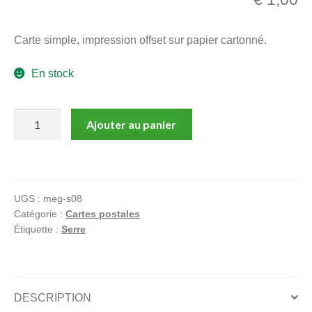
menu
Ouvrir
enfant
Carte simple, impression offset sur papier cartonné.
le
Notre magasin
menu
En stock
enfant
quantité
Ajouter au panier
de
Serre,
Carte
postale,
UGS :
meg-s08
Chasse
Catégorie :
Cartes postales
à
Étiquette :
Serre
la
mouche
DESCRIPTION