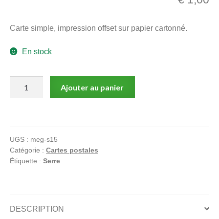
menu
Ouvrir
enfant
Carte simple, impression offset sur papier cartonné.
le
Notre magasin
menu
En stock
enfant
quantité
Ajouter au panier
de
Serre,
Carte
postale,
UGS :
meg-s15
Sexshop
Catégorie :
Cartes postales
Étiquette :
Serre
DESCRIPTION