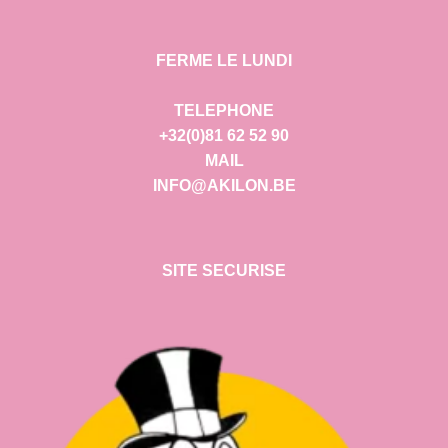
FERME LE LUNDI
TELEPHONE
+32(0)81 62 52 90
MAIL
INFO@AKILON.BE
SITE SECURISE