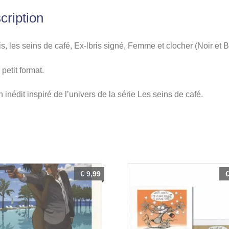
Femme
cription
et
clocher
(Noir
s, les seins de café, Ex-lbris signé, Femme et clocher (Noir et 
et
petit format.
Blanc)
 inédit inspiré de l’univers de la série Les seins de café.
€
9,99