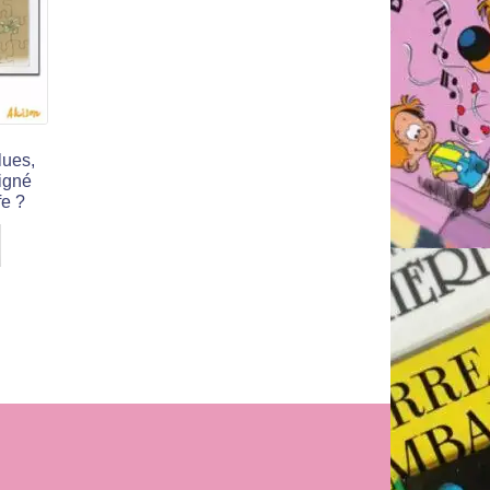
lues,
signé
fe ?