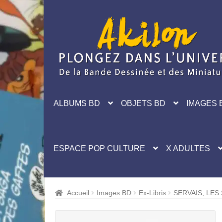
Aller
Aller
à
au
la
contenu
navigation
ALBUMS BD
OBJETS BD
IMAGES 
ESPACE POP CULTURE
X ADULTES
Accueil
Images BD
Ex-Libris
SERVAIS, LES