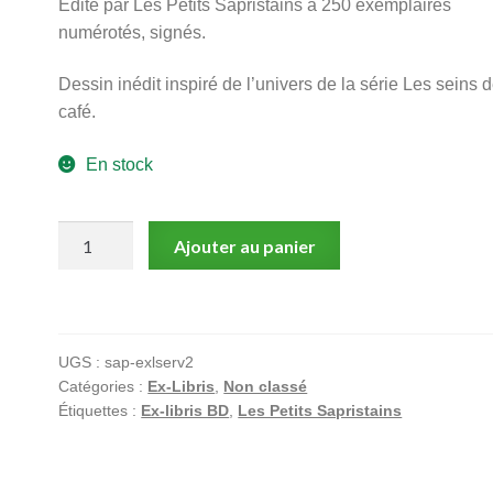
Edité par Les Petits Sapristains à 250 exemplaires
numérotés, signés.
Dessin inédit inspiré de l’univers de la série Les seins 
café.
En stock
quantité
Ajouter au panier
de
Servais,
les
seins
UGS :
sap-exlserv2
de
Catégories :
Ex-Libris
,
Non classé
café,
Étiquettes :
Ex-libris BD
,
Les Petits Sapristains
Ex-
lbris
signé,