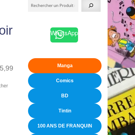
oir
WhatsApp
Manga
5,99
Comics
cher
BD
Tintin
100 ANS DE FRANQUIN