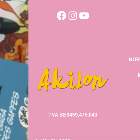
Facebook
Instagram
YouTube
HOR
TVA BE0459.475.043