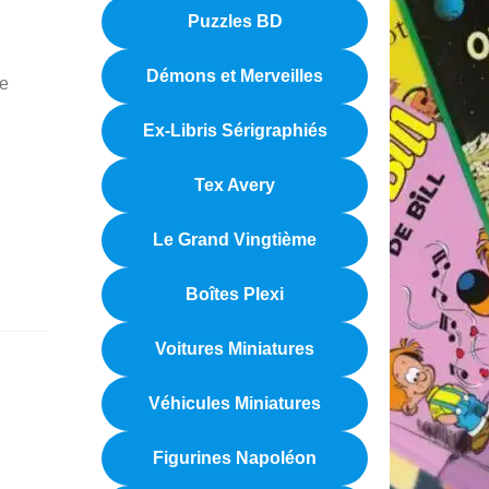
Puzzles BD
Démons et Merveilles
de
Ex-Libris Sérigraphiés
Tex Avery
Le Grand Vingtième
Boîtes Plexi
Voitures Miniatures
Véhicules Miniatures
Figurines Napoléon