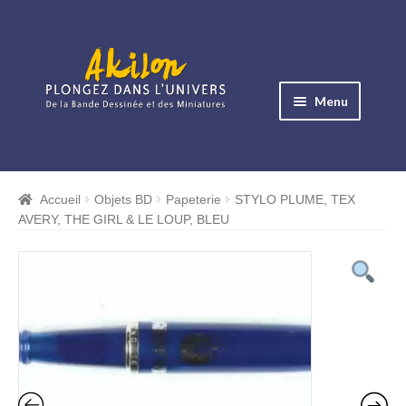
Aller
Aller
à
au
Menu
la
contenu
navigation
Ouvrir
le
Albums BD
menu
Accueil
Objets BD
Papeterie
STYLO PLUME, TEX
Ouvrir
enfant
AVERY, THE GIRL & LE LOUP, BLEU
le
Objets BD
menu
Ouvrir
enfant
le
Images BD
menu
Ouvrir
enfant
le
Miniatures
menu
Ouvrir
enfant