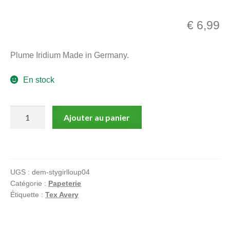
menu
Ouvrir
enfant
€
6,99
le
Notre magasin
menu
Plume Iridium Made in Germany.
enfant
En stock
quantité
Ajouter au panier
de
Stylo
plume,
Tex
UGS :
dem-stygirlloup04
Avery,
Catégorie :
Papeterie
The
Étiquette :
Tex Avery
Girl
&
Le