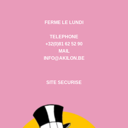
FERME LE LUNDI
TELEPHONE
+32(0)81 62 52 90
MAIL
INFO@AKILON.BE
SITE SECURISE