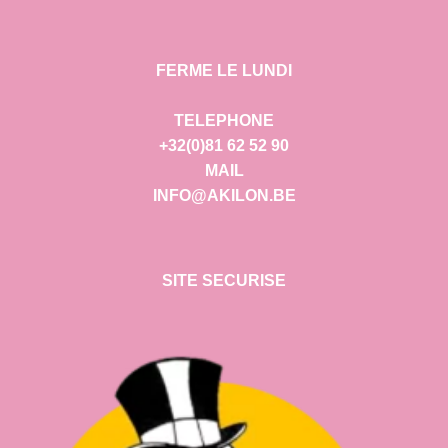
FERME LE LUNDI
TELEPHONE
+32(0)81 62 52 90
MAIL
INFO@AKILON.BE
SITE SECURISE