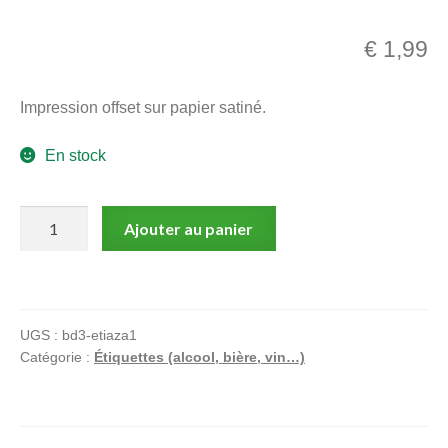
menu
Ouvrir
enfant
€
1,99
le
Notre magasin
menu
Impression offset sur papier satiné.
enfant
En stock
quantité
Ajouter au panier
de
Taka
Takata
-
UGS :
bd3-etiaza1
Chateau
Catégorie :
Étiquettes (alcool, bière, vin…)
Montfollet
1994