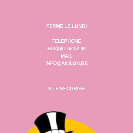
FERME LE LUNDI
TELEPHONE
+32(0)81 62 52 90
MAIL
INFO@AKILON.BE
SITE SECURISE