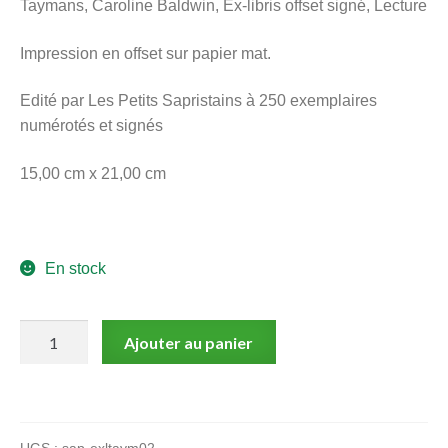
Taymans, Caroline Baldwin, Ex-libris offset signé, Lecture
menu
Ouvrir
enfant
Impression en offset sur papier mat.
le
Notre magasin
menu
Edité par Les Petits Sapristains à 250 exemplaires
enfant
numérotés et signés
15,00 cm x 21,00 cm
En stock
quantité
Ajouter au panier
de
Taymans,
Caroline
Baldwin,