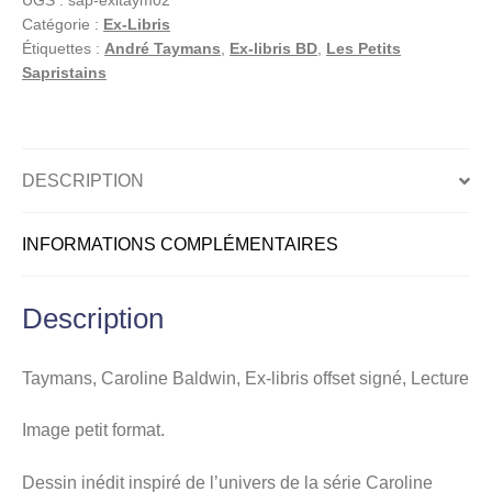
UGS :
sap-exltaym02
Ex-
Catégorie :
Ex-Libris
libris
Étiquettes :
André Taymans
,
Ex-libris BD
,
Les Petits
offset
Sapristains
signé,
Lecture
DESCRIPTION
INFORMATIONS COMPLÉMENTAIRES
Description
Taymans, Caroline Baldwin, Ex-libris offset signé, Lecture
Image petit format.
Dessin inédit inspiré de l’univers de la série Caroline