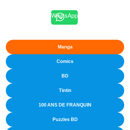
WhatsApp
Manga
Comics
BD
Tintin
100 ANS DE FRANQUIN
Puzzles BD