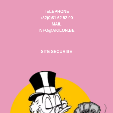
TELEPHONE
+32(0)81 62 52 90
MAIL
INFO@AKILON.BE
SITE SECURISE