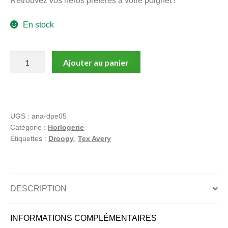
Retrouvez vos héros préférés à votre poignet !
En stock
quantité
Ajouter au panier
de
Tex
Avery,
Montre,
UGS :
ana-dpe05
Droopy
Catégorie :
Horlogerie
toréador,
Étiquettes :
Droopy
,
Tex Avery
bracelet
en
plastique
imprimé
DESCRIPTION
INFORMATIONS COMPLÉMENTAIRES