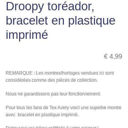
Droopy toréador,
menu
Ouvrir
enfant
bracelet en plastique
le
Notre magasin
menu
imprimé
enfant
€
4,99
REMARQUE : Les montres/horloges vendues ici sont
considérées comme des pièces de collection.
Nous ne garantissons pas leur fonctionnement.
Pour tous les fans de Tex Avery voici une superbe montre
avec bracelet en plastique imprimé.