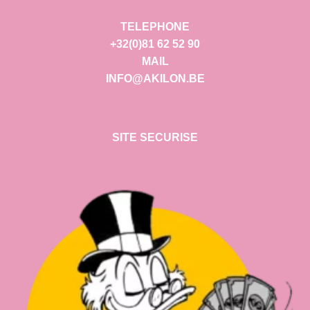
TELEPHONE
+32(0)81 62 52 90
MAIL
INFO@AKILON.BE
SITE SECURISE