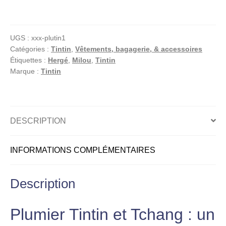
Tintin
et
Tchang
UGS :
xxx-plutin1
–
Catégories :
Tintin
,
Vêtements, bagagerie, & accessoires
Plumier
Étiquettes :
Hergé
,
Milou
,
Tintin
brodé
Marque :
Tintin
rond
–
Accessoire
scolaire
DESCRIPTION
INFORMATIONS COMPLÉMENTAIRES
Description
Plumier Tintin et Tchang : un