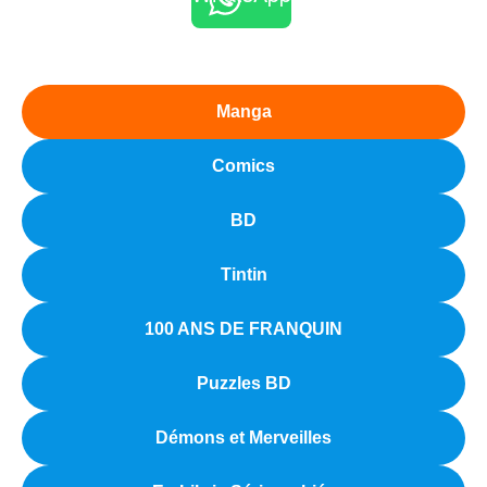
Manga
Comics
BD
Tintin
100 ANS DE FRANQUIN
Puzzles BD
Démons et Merveilles