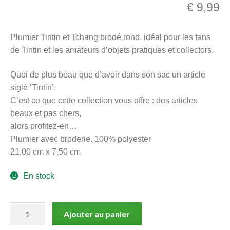
€
9,99
menu
Ouvrir
enfant
le
Notre magasin
Plumier Tintin et Tchang brodé rond, idéal pour les fans
menu
de Tintin et les amateurs d’objets pratiques et collectors.
enfant
Quoi de plus beau que d’avoir dans son sac un article
siglé ‘Tintin’.
C’est ce que cette collection vous offre : des articles
beaux et pas chers,
alors profitez-en…
Plumier avec broderie. 100% polyester
21,00 cm x 7,50 cm
En stock
quantité
Ajouter au panier
de