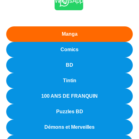
WhatsApp
Manga
Comics
BD
Tintin
100 ANS DE FRANQUIN
Puzzles BD
Démons et Merveilles