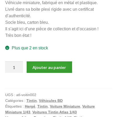
Véhicule miniature, fabriqué en métal et plastique.
Livré dans sa boite plexi rigide avec un certificat
d’authenticité.
Socle bleu, carton bleu.
Il s’agit ici d’une pièce de collection et d’occasion !
Très bon état !
Plus que 2 en stock
quantité
Ajouter au panier
de
Tintin
–
Les
UGS :
atl-voitin002
Cigares
Catégories :
Tintin
,
Véhicules BD
du
Étiquettes :
Hergé
,
Tintin
,
Voiture Miniature
,
Voiture
Pharaon
Miniature 1/43
,
Voitures Tintin Atlas 1/43
–