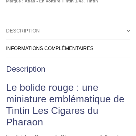
Marque :
Atlas - En voiture Tintin 1/43
,
Tintin
Le
bolide
rouge
–
DESCRIPTION
Atlas
2
INFORMATIONS COMPLÉMENTAIRES
–
1/43
Description
Le bolide rouge : une
miniature emblématique de
Tintin Les Cigares du
Pharaon