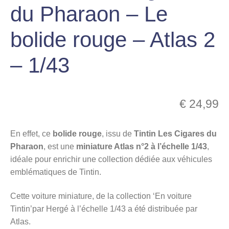
du Pharaon – Le
menu
Ouvrir
enfant
bolide rouge – Atlas 2
le
Notre magasin
menu
– 1/43
enfant
€
24,99
En effet, ce
bolide rouge
, issu de
Tintin Les Cigares du
Pharaon
, est une
miniature Atlas n°2 à l’échelle 1/43
,
idéale pour enrichir une collection dédiée aux véhicules
emblématiques de Tintin.
Cette voiture miniature, de la collection ‘En voiture
Tintin’par Hergé à l’échelle 1/43 a été distribuée par
Atlas.