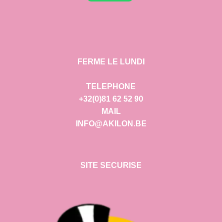
FERME LE LUNDI
TELEPHONE
+32(0)81 62 52 90
MAIL
INFO@AKILON.BE
SITE SECURISE