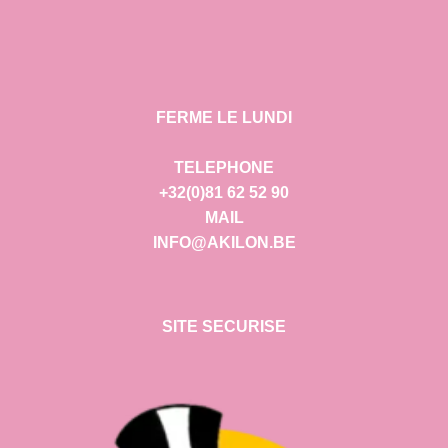
FERME LE LUNDI
TELEPHONE
+32(0)81 62 52 90
MAIL
INFO@AKILON.BE
SITE SECURISE