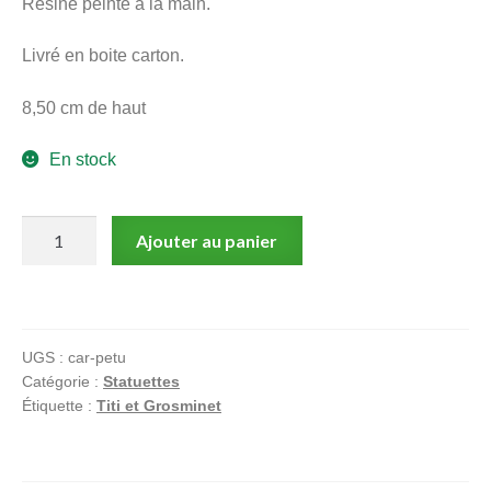
Résine peinte à la main.
menu
Ouvrir
enfant
Livré en boite carton.
le
Notre magasin
menu
8,50 cm de haut
enfant
En stock
quantité
Ajouter au panier
de
Petunia,
Statuette
en
UGS :
car-petu
résine,
Catégorie :
Statuettes
Warner
Étiquette :
Titi et Grosminet