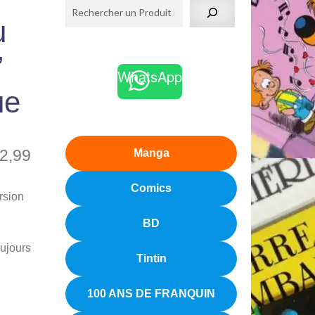
u
’
WhatsApp
ue
2,99
Manga
Comics
rsion
BD
oujours
Tintin
100 ANS DE FRANQUIN