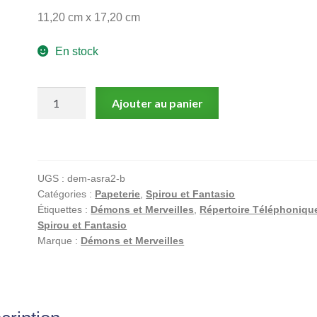
11,20 cm x 17,20 cm
En stock
quantité
Ajouter au panier
de
Tome
et
Janry,
UGS :
dem-asra2-b
Spirou
Catégories :
Papeterie
,
Spirou et Fantasio
et
Étiquettes :
Démons et Merveilles
,
Répertoire Téléphoniqu
Fantasio,
Spirou et Fantasio
Carnet
Marque :
Démons et Merveilles
d'
adresse,
version
Bleue