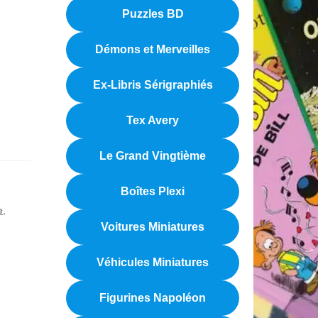
Puzzles BD
Démons et Merveilles
Ex-Libris Sérigraphiés
Tex Avery
Le Grand Vingtième
Boîtes Plexi
e
,
Voitures Miniatures
Véhicules Miniatures
Figurines Napoléon