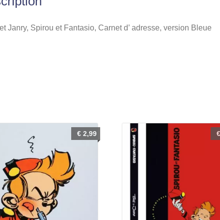
cription
t Janry, Spirou et Fantasio, Carnet d’ adresse, version Bleue
€
2,99