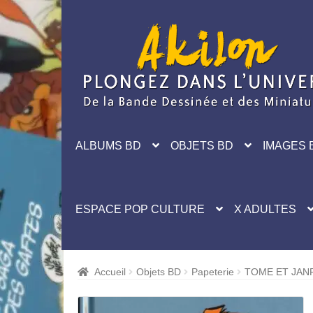
Aller
Aller
à
au
la
contenu
navigation
ALBUMS BD
OBJETS BD
IMAGES 
ESPACE POP CULTURE
X ADULTES
Accueil
Objets BD
Papeterie
TOME ET JANR