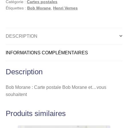
Catégorie :
Cartes postales
:
Étiquettes :
Bob Morane
,
Henri Vernes
Carte
postale,
Bob
Morane
DESCRIPTION
et...vous
souhaitent
INFORMATIONS COMPLÉMENTAIRES
Description
Bob Morane : Carte postale Bob Morane et…vous
souhaitent
Produits similaires