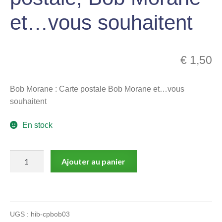
menu
et…vous souhaitent
Ouvrir
enfant
le
Notre magasin
menu
enfant
€
1,50
Bob Morane : Carte postale Bob Morane et…vous
souhaitent
En stock
quantité
Ajouter au panier
de
Vernes,
Forton,
Bob
UGS :
hib-cpbob03
Morane