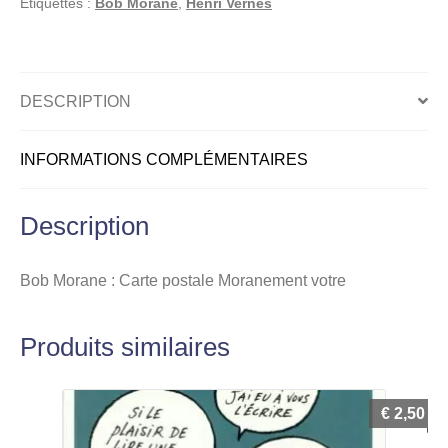
Étiquettes :
Bob Morane
,
Henri Vernes
Carte
postale,
Moranement
votre
DESCRIPTION
INFORMATIONS COMPLÉMENTAIRES
Description
Bob Morane : Carte postale Moranement votre
Produits similaires
€
2,50