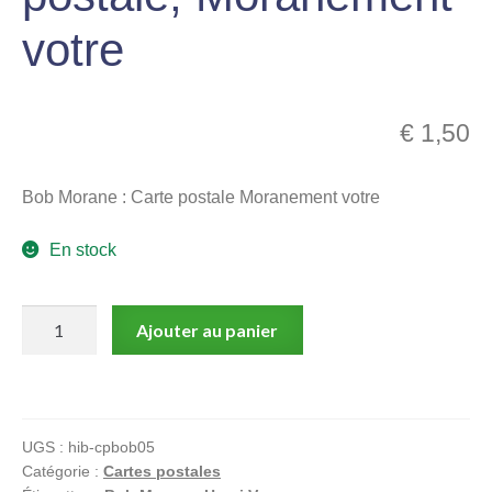
menu
votre
Ouvrir
enfant
le
Notre magasin
menu
enfant
€
1,50
Bob Morane : Carte postale Moranement votre
En stock
quantité
Ajouter au panier
de
Vernes,
Forton,
Bob
UGS :
hib-cpbob05
Morane
Catégorie :
Cartes postales
: