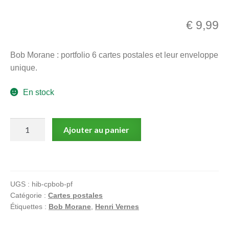
menu
Ouvrir
enfant
€
9,99
le
Notre magasin
menu
Bob Morane : portfolio 6 cartes postales et leur enveloppe
enfant
unique.
En stock
quantité
Ajouter au panier
de
Vernes,
Forton,
Bob
UGS :
hib-cpbob-pf
Morane,
Catégorie :
Cartes postales
portfolio
Étiquettes :
Bob Morane
,
Henri Vernes
6
cartes