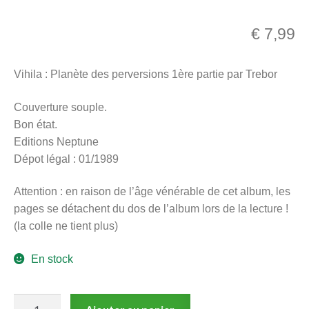
menu
Ouvrir
enfant
€
7,99
le
Notre magasin
menu
Vihila : Planète des perversions 1ère partie par Trebor
enfant
Couverture souple.
Bon état.
Editions Neptune
Dépot légal : 01/1989
Attention : en raison de l’âge vénérable de cet album, les
pages se détachent du dos de l’album lors de la lecture !
(la colle ne tient plus)
En stock
quantité