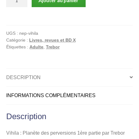
Ajouter au panier
de
Vihila
:
Planète
UGS :
nep-vihila
des
Catégorie :
Livres, revues et BD X
perversions
Étiquettes :
Adulte
,
Trebor
1ère
partie
par
Trebor
DESCRIPTION
INFORMATIONS COMPLÉMENTAIRES
Description
Vihila : Planète des perversions 1ère partie par Trebor