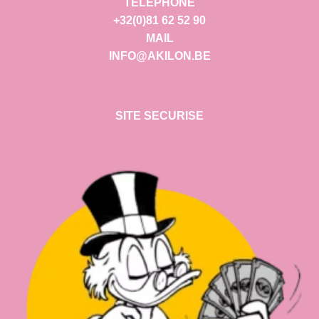
TELEPHONE
+32(0)81 62 52 90
MAIL
INFO@AKILON.BE
SITE SECURISE