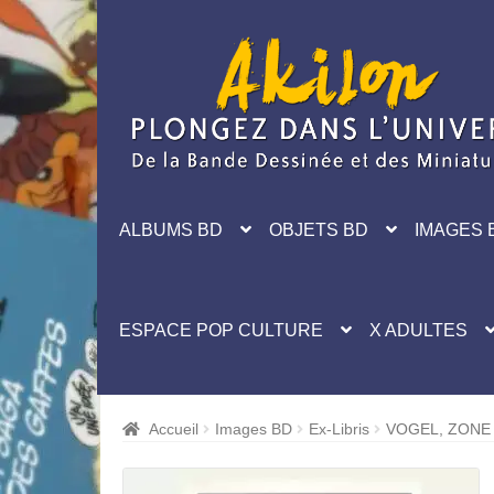
Aller
Aller
à
au
la
contenu
navigation
ALBUMS BD
OBJETS BD
IMAGES 
ESPACE POP CULTURE
X ADULTES
Accueil
Images BD
Ex-Libris
VOGEL, ZONE 