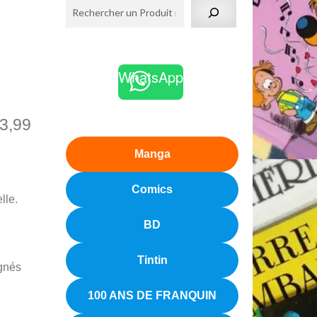
,
WhatsApp
3,99
Manga
Comics
lle.
BD
Tintin
ignés
100 ANS DE FRANQUIN