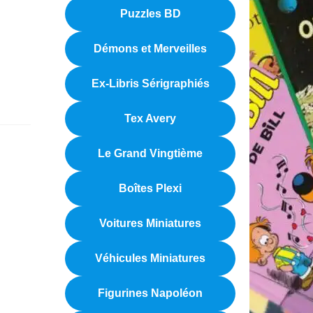
Puzzles BD
Démons et Merveilles
Ex-Libris Sérigraphiés
Tex Avery
Le Grand Vingtième
Boîtes Plexi
Voitures Miniatures
Véhicules Miniatures
Figurines Napoléon