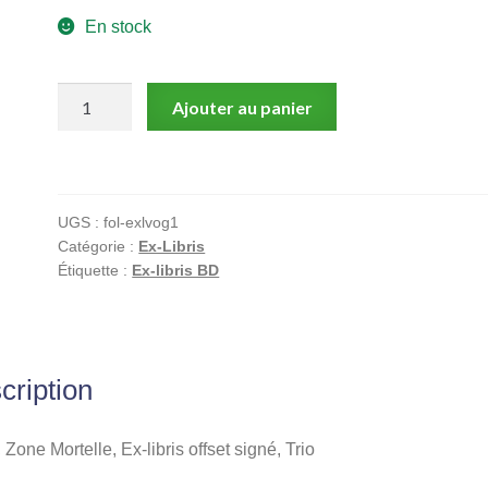
En stock
quantité
Ajouter au panier
de
Vogel,
Zone
Mortelle,
UGS :
fol-exlvog1
Ex-
Catégorie :
Ex-Libris
libris
Étiquette :
Ex-libris BD
offset
signé,
Trio
cription
 Zone Mortelle, Ex-libris offset signé, Trio