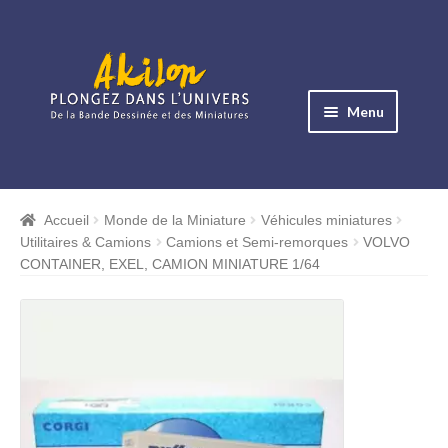
Aller
Aller
à
au
Menu
la
contenu
navigation
Ouvrir
le
Albums BD
menu
Accueil
Monde de la Miniature
Véhicules miniatures
Ouvrir
enfant
Utilitaires & Camions
Camions et Semi-remorques
VOLVO
le
Objets BD
CONTAINER, EXEL, CAMION MINIATURE 1/64
menu
Ouvrir
enfant
le
Images BD
menu
Ouvrir
enfant
le
Miniatures
menu
Ouvrir
enfant