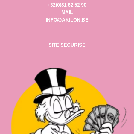
+32(0)81 62 52 90
MAIL
INFO@AKILON.BE
SITE SECURISE