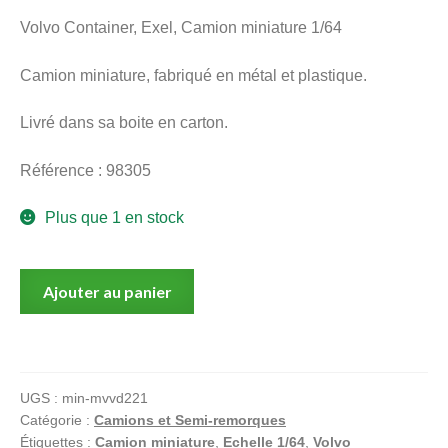
menu
Volvo Container, Exel, Camion miniature 1/64
Ouvrir
enfant
le
Notre magasin
Camion miniature, fabriqué en métal et plastique.
menu
enfant
Livré dans sa boite en carton.
Référence : 98305
Plus que 1 en stock
quantité
Ajouter au panier
de
Volvo
Container,
Exel,
UGS :
min-mvvd221
Camion
Catégorie :
Camions et Semi-remorques
miniature
Étiquettes :
Camion miniature
,
Echelle 1/64
,
Volvo