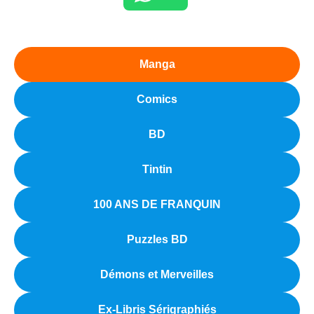
Manga
Comics
BD
Tintin
100 ANS DE FRANQUIN
Puzzles BD
Démons et Merveilles
Ex-Libris Sérigraphiés