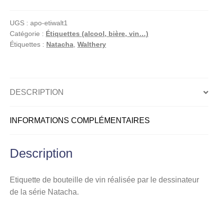
Etiquette
de
UGS :
apo-etiwalt1
vin
Catégorie :
Étiquettes (alcool, bière, vin…)
signée,
Étiquettes :
Natacha
,
Walthery
Femme,
Côte
de
l'Orbe
DESCRIPTION
2004
INFORMATIONS COMPLÉMENTAIRES
Description
Etiquette de bouteille de vin réalisée par le dessinateur
de la série Natacha.