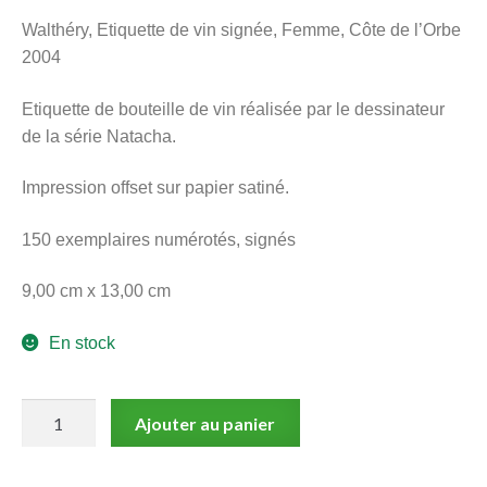
menu
Walthéry, Etiquette de vin signée, Femme, Côte de l’Orbe
Ouvrir
enfant
2004
le
Notre magasin
menu
Etiquette de bouteille de vin réalisée par le dessinateur
enfant
de la série Natacha.
Impression offset sur papier satiné.
150 exemplaires numérotés, signés
9,00 cm x 13,00 cm
En stock
quantité
Ajouter au panier
de
Walthéry,