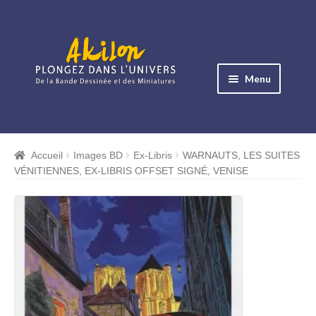
Aller
Aller
à
au
Menu
la
contenu
navigation
Ouvrir
le
Albums BD
menu
Accueil
Images BD
Ex-Libris
WARNAUTS, LES SUITES
Ouvrir
enfant
VÉNITIENNES, EX-LIBRIS OFFSET SIGNÉ, VENISE
le
Objets BD
menu
Ouvrir
enfant
le
Images BD
menu
Ouvrir
enfant
le
Miniatures
menu
Ouvrir
enfant