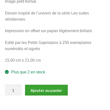
Image petit format.
menu
Ouvrir
enfant
Dessin inspiré de l’univers de la série Les suites
le
Notre magasin
vénitiennes.
menu
enfant
Impression en offset sur papier légèrement brillant.
Edité par les Petits Sapristains à 250 exemplaires
numérotés et signés
15,00 cm x 21,00 cm
Plus que 2 en stock
quantité
Ajouter au panier
de
Warnauts,
Les