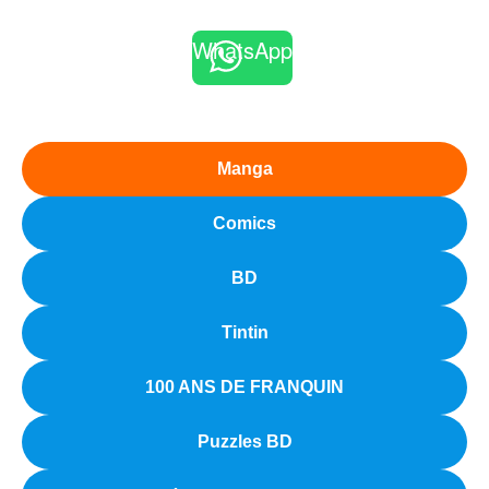
WhatsApp
Manga
Comics
BD
Tintin
100 ANS DE FRANQUIN
Puzzles BD