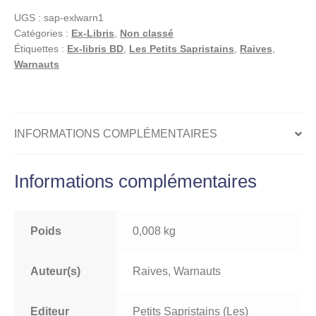
suites
UGS :
sap-exlwarn1
Vénitiennes,
Catégories :
Ex-Libris
,
Non classé
Ex-
Étiquettes :
Ex-libris BD
,
Les Petits Sapristains
,
Raives
,
libris
Warnauts
offset
signé,
Venise
INFORMATIONS COMPLÉMENTAIRES
Informations complémentaires
Poids
0,008 kg
Auteur(s)
Raives, Warnauts
Editeur
Petits Sapristains (Les)