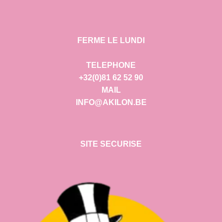
FERME LE LUNDI
TELEPHONE
+32(0)81 62 52 90
MAIL
INFO@AKILON.BE
SITE SECURISE