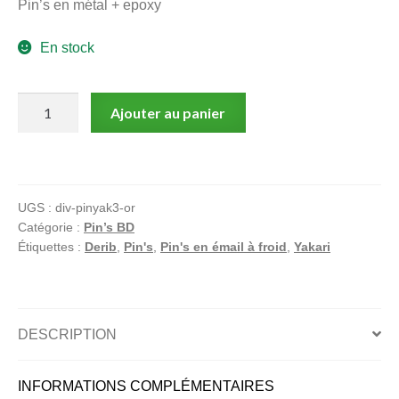
Pin’s en métal + epoxy
menu
Ouvrir
enfant
En stock
le
Notre magasin
menu
enfant
quantité
Ajouter au panier
de
Yakari,
Pin's
Arc-
UGS :
div-pinyak3-or
en-
Catégorie :
Pin’s BD
ciel,
Étiquettes :
Derib
,
Pin's
,
Pin's en émail à froid
,
Yakari
Version
dorée,
Edition
limitée
DESCRIPTION
INFORMATIONS COMPLÉMENTAIRES