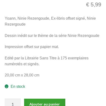
€
5,99
menu
Ouvrir
enfant
le
Notre magasin
Yoann, Ninie Rezengoude, Ex-libris offset signé, Ninie
menu
Rezergoude
enfant
Dessin inédit sur le thème de la série Ninie Rezengoude
Impression offset sur papier mat.
Edité par la Librairie Sans Titre à 175 exemplaires
numérotés et signés.
20,00 cm x 28,00 cm
En stock
quantité
Ajouter au panier