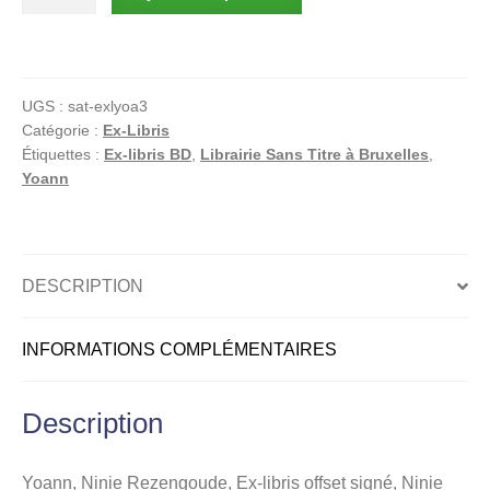
de
Yoann,
Ninie
Rezengoude,
UGS :
sat-exlyoa3
Ex-
Catégorie :
Ex-Libris
libris
Étiquettes :
Ex-libris BD
,
Librairie Sans Titre à Bruxelles
,
offset
Yoann
signé,
Ninie
Rezergoude
DESCRIPTION
INFORMATIONS COMPLÉMENTAIRES
Description
Yoann, Ninie Rezengoude, Ex-libris offset signé, Ninie