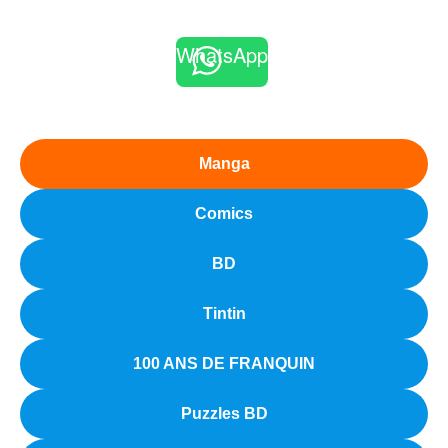
WhatsApp
Manga
Comics
BD
Tintin
100 ANS DE FRANQUIN
Puzzles BD