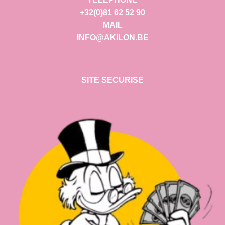
+32(0)81 62 52 90
MAIL
INFO@AKILON.BE
SITE SECURISE