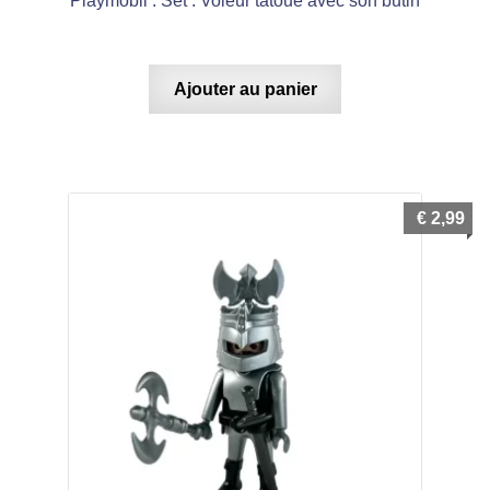
Playmobil : Set : Voleur tatoué avec son butin
Ajouter au panier
€
2,99