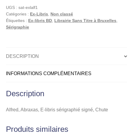
E-
UGS :
sat-exlalf1
libris
Catégories :
Ex-Libris
,
Non classé
sérigraphié
Étiquettes :
Ex-libris BD
,
Librairie Sans Titre à Bruxelles
,
signé,
Sérigraphie
Chute
DESCRIPTION
INFORMATIONS COMPLÉMENTAIRES
Description
Alfred, Abraxas, E-libris sérigraphié signé, Chute
Produits similaires