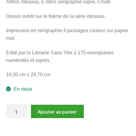
Alfred, Abraxas, E-libris sérigraphié signé, Chute
menu
Ouvrir
enfant
Dessin inédit sur le thème de la série Abraxas.
le
Notre magasin
menu
Impression en sérigraphie 4 passages couleur sur papier
enfant
mat.
Edité par la Librairie Sans Titre à 175 exemplaires
numérotés et signés
10,50 cm x 29,70 cm
En stock
quantité
Ajouter au panier
de
Alfred,
Abraxas,