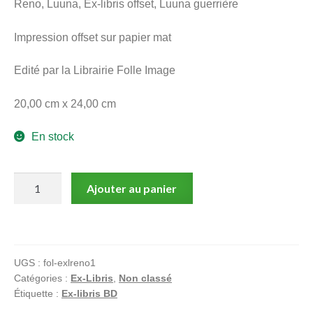
Reno, Luuna, Ex-libris offset, Luuna guerrière
menu
Ouvrir
enfant
Impression offset sur papier mat
le
Notre magasin
menu
Edité par la Librairie Folle Image
enfant
20,00 cm x 24,00 cm
En stock
quantité
Ajouter au panier
de
Reno,
Luuna,
Ex-
UGS :
fol-exlreno1
libris
Catégories :
Ex-Libris
,
Non classé
offset,
Étiquette :
Ex-libris BD
Luuna