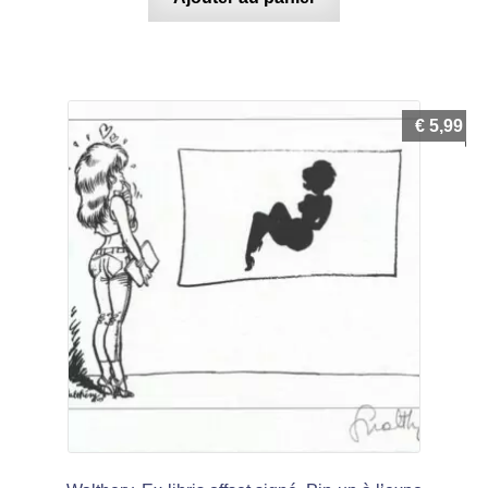
€
5,99