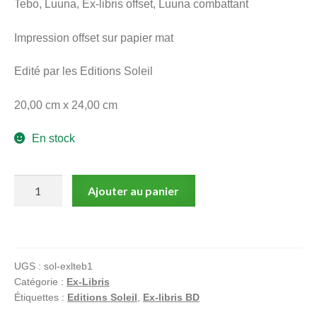
Tebo, Luuna, Ex-libris offset, Luuna combattant
menu
Ouvrir
enfant
Impression offset sur papier mat
le
Notre magasin
menu
Edité par les Editions Soleil
enfant
20,00 cm x 24,00 cm
En stock
quantité
Ajouter au panier
de
Tebo,
Luuna,
Ex-
UGS :
sol-exlteb1
libris
Catégorie :
Ex-Libris
offset,
Étiquettes :
Editions Soleil
,
Ex-libris BD
Luuna