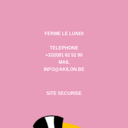
FERME LE LUNDI
TELEPHONE
+32(0)81 62 52 90
MAIL
INFO@AKILON.BE
SITE SECURISE