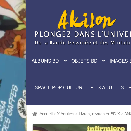
Aller
Aller
à
au
la
contenu
navigation
ALBUMS BD
OBJETS BD
IMAGES 
ESPACE POP CULTURE
X ADULTES
Accueil
X Adultes
Livres, revues et BD X
AN