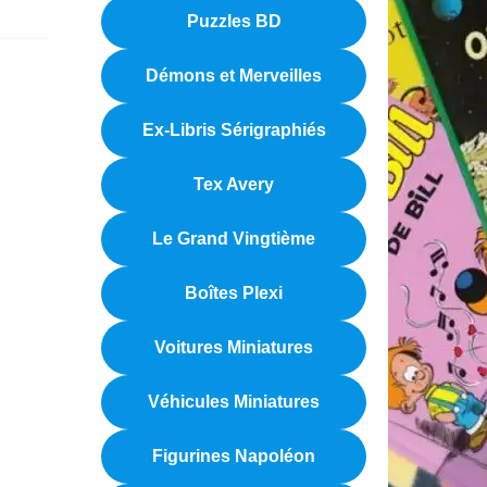
Puzzles BD
Démons et Merveilles
Ex-Libris Sérigraphiés
Tex Avery
Le Grand Vingtième
Boîtes Plexi
Voitures Miniatures
Véhicules Miniatures
Figurines Napoléon