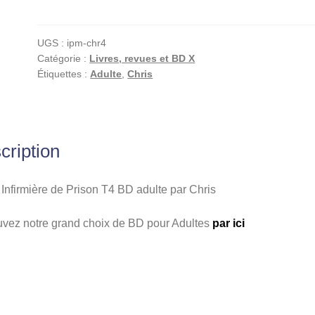
Infirmière
de
UGS :
ipm-chr4
Prison
Catégorie :
Livres, revues et BD X
T4
Étiquettes :
Adulte
,
Chris
BD
adulte
par
Chris
cription
Infirmière de Prison T4 BD adulte par Chris
uvez notre grand choix de BD pour Adultes
par ici