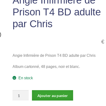
Angie Infirmière de
Prison T4 BD adulte
par Chris
€
Angie Infirmière de Prison T4 BD adulte par Chris
Album cartonné, 48 pages, noir et blanc.
En stock
quantité
Ajouter au panier
de
Angie