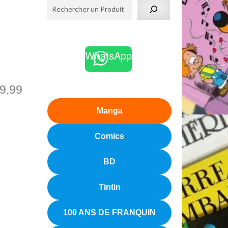
WhatsApp
9,99
Manga
Comics
BD
Tintin
100 ANS DE FRANQUIN