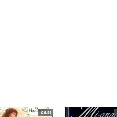
€
9,99