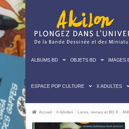
Aller
Aller
à
au
la
contenu
navigation
ALBUMS BD
OBJETS BD
IMAGES 
ESPACE POP CULTURE
X ADULTES
Accueil
X Adultes
Livres, revues et BD X
AN