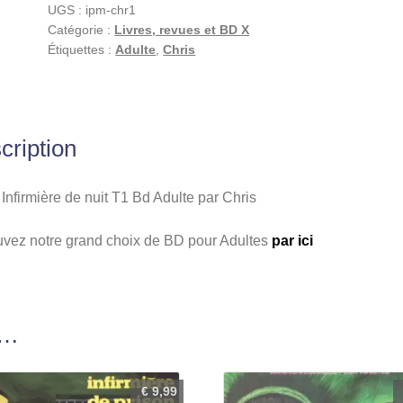
UGS :
ipm-chr1
nuit
Catégorie :
Livres, revues et BD X
T1
Étiquettes :
Adulte
,
Chris
Bd
Adulte
par
Chris
cription
Infirmière de nuit T1 Bd Adulte par Chris
uvez notre grand choix de BD pour Adultes
par ici
i…
€
9,99