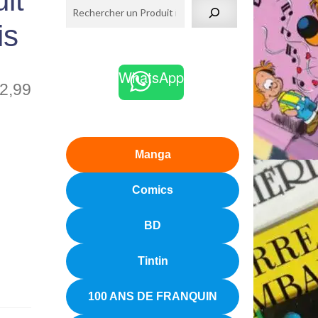
it
is
WhatsApp
2,99
Manga
Comics
BD
Tintin
100 ANS DE FRANQUIN