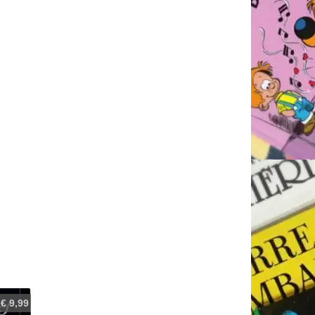
€
9,99