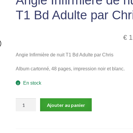
Angie Infirmière de nu
T1 Bd Adulte par Chr
€
1
Angie Infirmière de nuit T1 Bd Adulte par Chris
Album cartonné, 48 pages, impression noir et blanc.
En stock
quantité
Ajouter au panier
de
Angie
Infirmière
de