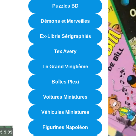
Puzzles BD
Démons et Merveilles
Ex-Libris Sérigraphiés
Tex Avery
Le Grand Vingtième
Boîtes Plexi
Voitures Miniatures
Véhicules Miniatures
Figurines Napoléon
€
9,99