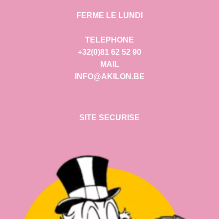
FERME LE LUNDI
TELEPHONE
+32(0)81 62 52 90
MAIL
INFO@AKILON.BE
SITE SECURISE