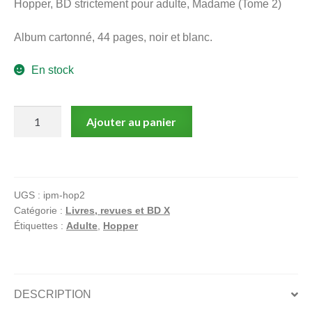
Hopper, BD strictement pour adulte, Madame (Tome 2)
menu
Ouvrir
enfant
Album cartonné, 44 pages, noir et blanc.
le
Notre magasin
menu
En stock
enfant
quantité
Ajouter au panier
de
Madame
Tome
2
UGS :
ipm-hop2
:
Catégorie :
Livres, revues et BD X
BD
Étiquettes :
Adulte
,
Hopper
strictement
pour
adultes
par
DESCRIPTION
Hopper