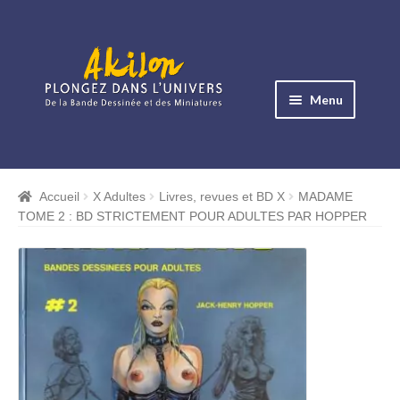
Aller
Aller
à
au
Menu
la
contenu
navigation
Ouvrir
le
Albums BD
menu
Accueil
X Adultes
Livres, revues et BD X
MADAME
Ouvrir
enfant
TOME 2 : BD STRICTEMENT POUR ADULTES PAR HOPPER
le
Objets BD
menu
Ouvrir
enfant
le
Images BD
menu
Ouvrir
enfant
le
Miniatures
menu
Ouvrir
enfant