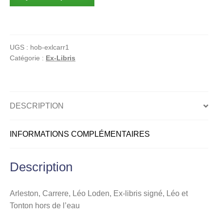
de
Arleston,
Carrere,
Léo
UGS :
hob-exlcarr1
Loden,
Catégorie :
Ex-Libris
Ex-
libris
signé,
Léo
DESCRIPTION
et
Tonton
INFORMATIONS COMPLÉMENTAIRES
hors
de
l'eau
Description
Arleston, Carrere, Léo Loden, Ex-libris signé, Léo et
Tonton hors de l’eau