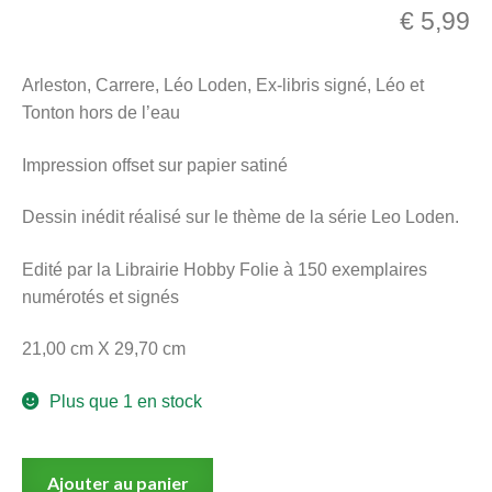
€
5,99
menu
Ouvrir
enfant
le
Notre magasin
Arleston, Carrere, Léo Loden, Ex-libris signé, Léo et
menu
Tonton hors de l’eau
enfant
Impression offset sur papier satiné
Dessin inédit réalisé sur le thème de la série Leo Loden.
Edité par la Librairie Hobby Folie à 150 exemplaires
numérotés et signés
21,00 cm X 29,70 cm
Plus que 1 en stock
quantité
Ajouter au panier