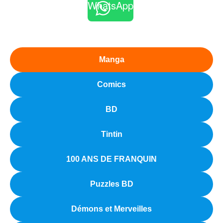
WhatsApp
Manga
Comics
BD
Tintin
100 ANS DE FRANQUIN
Puzzles BD
Démons et Merveilles