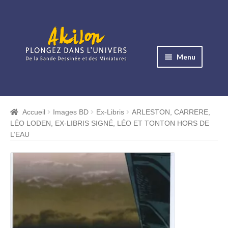
Aller
Aller
à
au
Menu
la
contenu
navigation
Ouvrir
le
Albums BD
menu
Accueil
Images BD
Ex-Libris
ARLESTON, CARRERE,
Ouvrir
enfant
LÉO LODEN, EX-LIBRIS SIGNÉ, LÉO ET TONTON HORS DE
le
Objets BD
L’EAU
menu
Ouvrir
enfant
le
Images BD
menu
Ouvrir
enfant
le
Miniatures
menu
Ouvrir
enfant