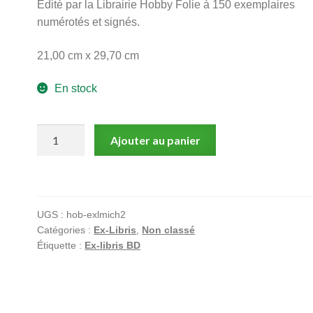
Edité par la Librairie Hobby Folie à 150 exemplaires
numérotés et signés.
21,00 cm x 29,70 cm
En stock
quantité
Ajouter au panier
de
Arnoux,
Michaud,
Dernière
UGS :
hob-exlmich2
Fée
Catégories :
Ex-Libris
,
Non classé
du
Étiquette :
Ex-libris BD
Pays
d'Arvor,
Ex-
libris