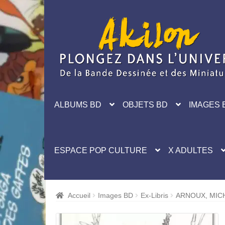
Aller
Aller
à
au
la
contenu
navigation
ALBUMS BD
OBJETS BD
IMAGES 
ESPACE POP CULTURE
X ADULTES
Accueil
Images BD
Ex-Libris
ARNOUX, MICH