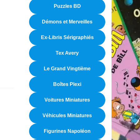
Puzzles BD
Démons et Merveilles
Ex-Libris Sérigraphiés
Tex Avery
Le Grand Vingtième
Boîtes Plexi
Voitures Miniatures
Véhicules Miniatures
Figurines Napoléon