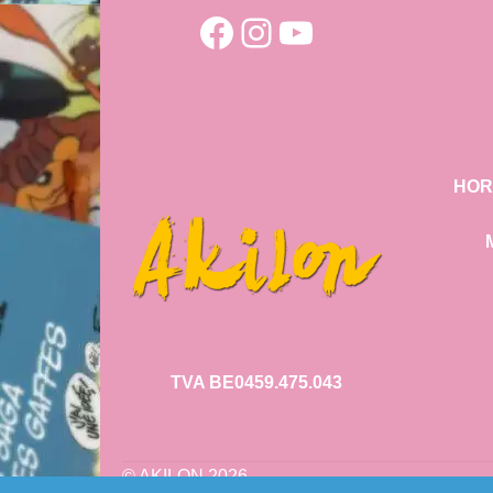
Facebook
Instagram
YouTube
HOR
TVA BE0459.475.043
© AKILON 2026