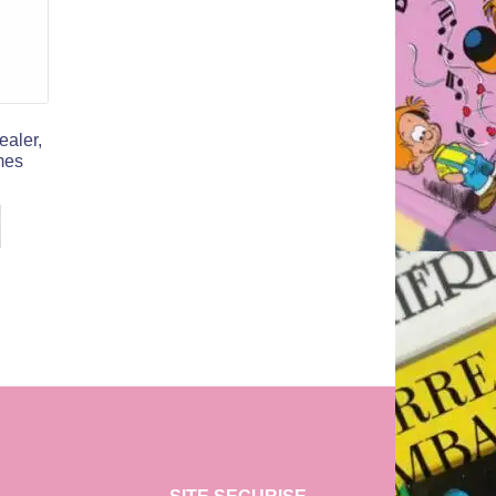
ealer,
ames