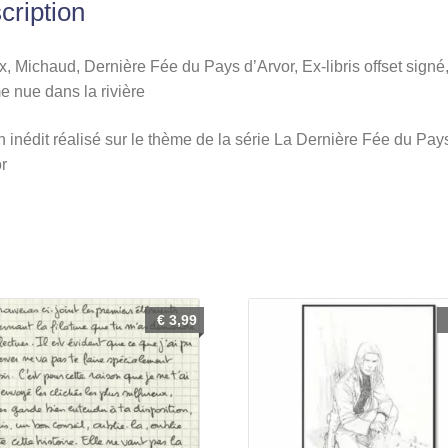
cription
offset
signé,
Femme
, Michaud, Dernière Fée du Pays d’Arvor, Ex-libris offset signé
nue
 nue dans la rivière
dans
 inédit réalisé sur le thème de la série La Dernière Fée du Pay
la
r
rivière
€
3,99