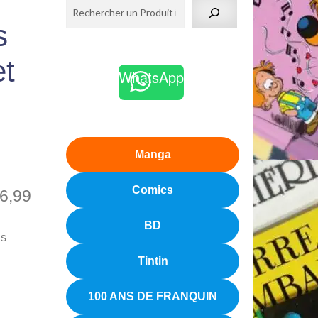
s
et
WhatsApp
Manga
Comics
6,99
BD
is
Tintin
100 ANS DE FRANQUIN