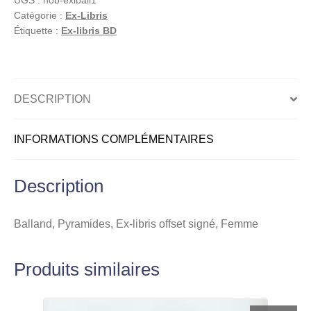
UGS :
hob-exlball1
libris
Catégorie :
Ex-Libris
offset
Étiquette :
Ex-libris BD
signé,
Femme
DESCRIPTION
INFORMATIONS COMPLÉMENTAIRES
Description
Balland, Pyramides, Ex-libris offset signé, Femme
Produits similaires