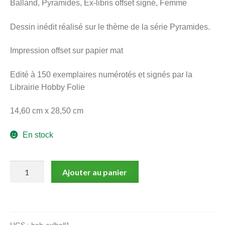
Balland, Pyramides, Ex-libris offset signé, Femme
menu
Ouvrir
enfant
Dessin inédit réalisé sur le thème de la série Pyramides.
le
Notre magasin
menu
Impression offset sur papier mat
enfant
Edité à 150 exemplaires numérotés et signés par la
Librairie Hobby Folie
14,60 cm x 28,50 cm
En stock
quantité
Ajouter au panier
de
Balland,
Pyramides,
Ex-